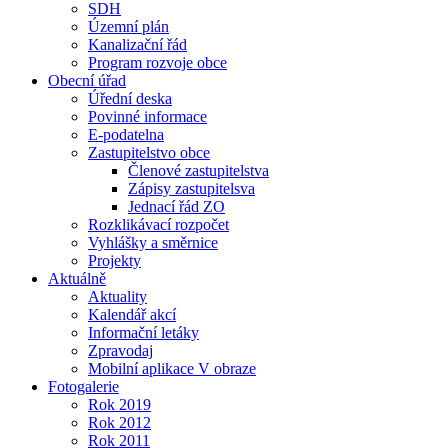
SDH
Územní plán
Kanalizační řád
Program rozvoje obce
Obecní úřad
Úřední deska
Povinné informace
E-podatelna
Zastupitelstvo obce
Členové zastupitelstva
Zápisy zastupitelsva
Jednací řád ZO
Rozklikávací rozpočet
Vyhlášky a směrnice
Projekty
Aktuálně
Aktuality
Kalendář akcí
Informační letáky
Zpravodaj
Mobilní aplikace V obraze
Fotogalerie
Rok 2019
Rok 2012
Rok 2011