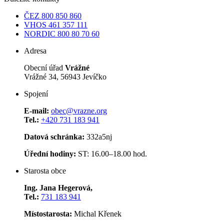
ČEZ
800 850 860
VHOS
461 357 111
NORDIC
800 80 70 60
Adresa
Obecní úřad
Vrážné
Vrážné 34, 56943 Jevíčko
Spojení
E-mail:
obec@vrazne.org
Tel.:
+420 731 183 941
Datová schránka:
332a5nj
Úřední hodiny:
ST: 16.00–18.00 hod.
Starosta obce
Ing. Jana Hegerová,
Tel.:
731 183 941
Místostarosta:
Michal Křenek