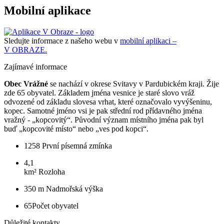
Mobilní aplikace
Sledujte informace z našeho webu v
mobilní aplikaci –
V OBRAZE.
Zajímavé informace
Obec Vrážné
se nachází v okrese Svitavy v Pardubickém kraji. Žije
zde 65 obyvatel. Základem jména vesnice je staré slovo vráž
odvozené od základu slovesa vrhat, které označovalo vyvýšeninu,
kopec. Samotné jméno vsi je pak střední rod přídavného jména
vražný - „kopcovitý“. Původní význam místního jména pak byl
buď „kopcovité místo“ nebo „ves pod kopci“.
1258
První písemná zmínka
4,1
km²
Rozloha
350 m
Nadmořská výška
65
Počet obyvatel
Důležité kontakty