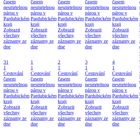
časem
časem
časem
časem
časem
nesmrtelnou
nesmrtelnou
nesmrtelnou
nesmrtelnou
nesmrtelnou
párou v
párou v
párou v
párou v
párou v
Pardubickém
Pardubickém
Pardubickém
Pardubickém
Pardubickém
kraji
kraji
kraji
kraji
kraji
Zobrazit
Zobrazit
Zobrazit
Zobrazit
Zobrazit
všechny
všechny
všechny
všechny
všechny
záznamy ze
záznamy ze
záznamy ze
záznamy ze
záznamy ze
dne
dne
dne
dne
dne
31
1
2
3
4
1
1
1
1
1
Cestování
Cestování
Cestování
Cestování
Cestování
časem
časem
časem
časem
časem
nesmrtelnou
nesmrtelnou
nesmrtelnou
nesmrtelnou
nesmrtelnou
párou v
párou v
párou v
párou v
párou v
Pardubickém
Pardubickém
Pardubickém
Pardubickém
Pardubickém
kraji
kraji
kraji
kraji
kraji
Zobrazit
Zobrazit
Zobrazit
Zobrazit
Zobrazit
všechny
všechny
všechny
všechny
všechny
záznamy ze
záznamy ze
záznamy ze
záznamy ze
záznamy ze
dne
dne
dne
dne
dne