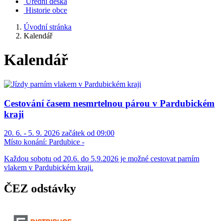
Úřední deska
Historie obce
Úvodní stránka
Kalendář
Kalendář
Cestování časem nesmrtelnou párou v Pardubickém
kraji
20. 6. - 5. 9. 2026 začátek od 09:00
Místo konání:
Pardubice -
Každou sobotu od 20.6. do 5.9.2026 je možné cestovat parním
vlakem v Pardubickém kraji.
ČEZ odstávky