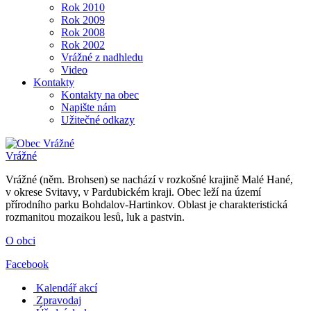
Rok 2010
Rok 2009
Rok 2008
Rok 2002
Vrážné z nadhledu
Video
Kontakty
Kontakty na obec
Napište nám
Užitečné odkazy
Vrážné
Vrážné (něm. Brohsen) se nachází v rozkošné krajině Malé Hané,
v okrese Svitavy, v Pardubickém kraji. Obec leží na území
přírodního parku Bohdalov-Hartinkov. Oblast je charakteristická
rozmanitou mozaikou lesů, luk a pastvin.
O obci
Facebook
Kalendář akcí
Zpravodaj