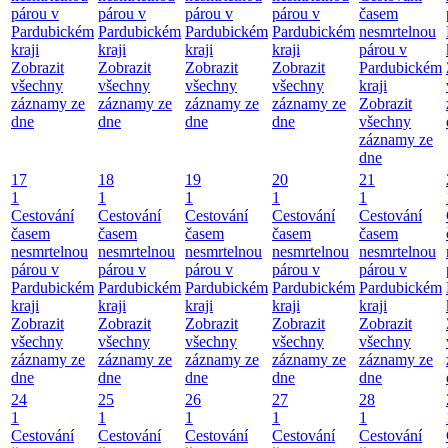
párou v
párou v
párou v
párou v
časem
Pardubickém
Pardubickém
Pardubickém
Pardubickém
nesmrtelnou
kraji
kraji
kraji
kraji
párou v
Zobrazit
Zobrazit
Zobrazit
Zobrazit
Pardubickém
všechny
všechny
všechny
všechny
kraji
záznamy ze
záznamy ze
záznamy ze
záznamy ze
Zobrazit
dne
dne
dne
dne
všechny
záznamy ze
dne
17
18
19
20
21
1
1
1
1
1
Cestování
Cestování
Cestování
Cestování
Cestování
časem
časem
časem
časem
časem
nesmrtelnou
nesmrtelnou
nesmrtelnou
nesmrtelnou
nesmrtelnou
párou v
párou v
párou v
párou v
párou v
Pardubickém
Pardubickém
Pardubickém
Pardubickém
Pardubickém
kraji
kraji
kraji
kraji
kraji
Zobrazit
Zobrazit
Zobrazit
Zobrazit
Zobrazit
všechny
všechny
všechny
všechny
všechny
záznamy ze
záznamy ze
záznamy ze
záznamy ze
záznamy ze
dne
dne
dne
dne
dne
24
25
26
27
28
1
1
1
1
1
Cestování
Cestování
Cestování
Cestování
Cestování