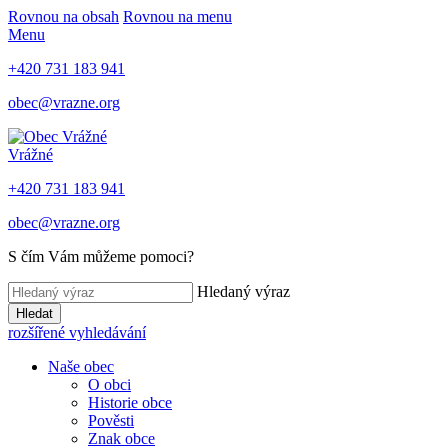
Rovnou na obsah
Rovnou na menu
Menu
+420 731 183 941
obec@vrazne.org
Vrážné
+420 731 183 941
obec@vrazne.org
S čím Vám můžeme pomoci?
Hledaný výraz
Hledat
rozšířené vyhledávání
Naše obec
O obci
Historie obce
Pověsti
Znak obce