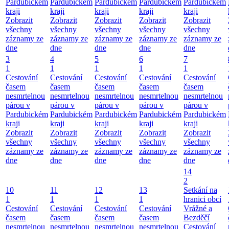
Pardubickém
Pardubickém
Pardubickém
Pardubickém
Pardubickém
kraji
kraji
kraji
kraji
kraji
Zobrazit
Zobrazit
Zobrazit
Zobrazit
Zobrazit
všechny
všechny
všechny
všechny
všechny
záznamy ze
záznamy ze
záznamy ze
záznamy ze
záznamy ze
dne
dne
dne
dne
dne
3
4
5
6
7
1
1
1
1
1
Cestování
Cestování
Cestování
Cestování
Cestování
časem
časem
časem
časem
časem
nesmrtelnou
nesmrtelnou
nesmrtelnou
nesmrtelnou
nesmrtelnou
párou v
párou v
párou v
párou v
párou v
Pardubickém
Pardubickém
Pardubickém
Pardubickém
Pardubickém
kraji
kraji
kraji
kraji
kraji
Zobrazit
Zobrazit
Zobrazit
Zobrazit
Zobrazit
všechny
všechny
všechny
všechny
všechny
záznamy ze
záznamy ze
záznamy ze
záznamy ze
záznamy ze
dne
dne
dne
dne
dne
14
2
10
11
12
13
Setkání na
1
1
1
1
hranici obcí
Cestování
Cestování
Cestování
Cestování
Vrážné a
časem
časem
časem
časem
Bezděčí
nesmrtelnou
nesmrtelnou
nesmrtelnou
nesmrtelnou
Cestování