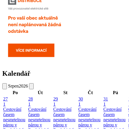
Kalendář
Srpen
2026
Po
Út
St
Čt
Pá
27
28
29
30
31
1
1
1
1
1
Cestování
Cestování
Cestování
Cestování
Cestování
časem
časem
časem
časem
časem
nesmrtelnou
nesmrtelnou
nesmrtelnou
nesmrtelnou
nesmrtelnou
párou v
párou v
párou v
párou v
párou v