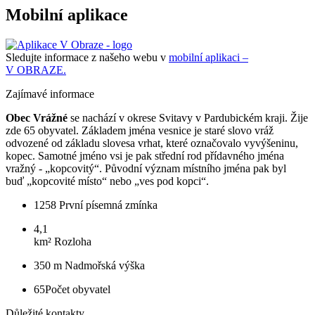
Mobilní aplikace
Sledujte informace z našeho webu v
mobilní aplikaci –
V OBRAZE.
Zajímavé informace
Obec Vrážné
se nachází v okrese Svitavy v Pardubickém kraji. Žije
zde 65 obyvatel. Základem jména vesnice je staré slovo vráž
odvozené od základu slovesa vrhat, které označovalo vyvýšeninu,
kopec. Samotné jméno vsi je pak střední rod přídavného jména
vražný - „kopcovitý“. Původní význam místního jména pak byl
buď „kopcovité místo“ nebo „ves pod kopci“.
1258
První písemná zmínka
4,1
km²
Rozloha
350 m
Nadmořská výška
65
Počet obyvatel
Důležité kontakty