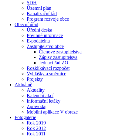
SDH
Územní plán
Kanalizační řád
Program rozvoje obce
Obecní úřad
Úřední deska
Povinné informace
E-podatelna
Zastupitelstvo obce
Členové zastupitelstva
Zápisy zastupitelsva
Jednací řád ZO
Rozklikávací rozpočet
Vyhlášky a směrnice
Projekty
Aktuálně
Aktuality
Kalendář akcí
Informační letáky
Zpravodaj
Mobilní aplikace V obraze
Fotogalerie
Rok 2019
Rok 2012
Rok 2011