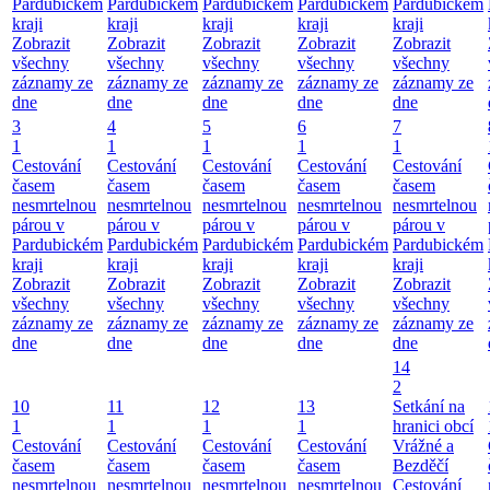
Pardubickém
Pardubickém
Pardubickém
Pardubickém
Pardubickém
kraji
kraji
kraji
kraji
kraji
Zobrazit
Zobrazit
Zobrazit
Zobrazit
Zobrazit
všechny
všechny
všechny
všechny
všechny
záznamy ze
záznamy ze
záznamy ze
záznamy ze
záznamy ze
dne
dne
dne
dne
dne
3
4
5
6
7
1
1
1
1
1
Cestování
Cestování
Cestování
Cestování
Cestování
časem
časem
časem
časem
časem
nesmrtelnou
nesmrtelnou
nesmrtelnou
nesmrtelnou
nesmrtelnou
párou v
párou v
párou v
párou v
párou v
Pardubickém
Pardubickém
Pardubickém
Pardubickém
Pardubickém
kraji
kraji
kraji
kraji
kraji
Zobrazit
Zobrazit
Zobrazit
Zobrazit
Zobrazit
všechny
všechny
všechny
všechny
všechny
záznamy ze
záznamy ze
záznamy ze
záznamy ze
záznamy ze
dne
dne
dne
dne
dne
14
2
10
11
12
13
Setkání na
1
1
1
1
hranici obcí
Cestování
Cestování
Cestování
Cestování
Vrážné a
časem
časem
časem
časem
Bezděčí
nesmrtelnou
nesmrtelnou
nesmrtelnou
nesmrtelnou
Cestování