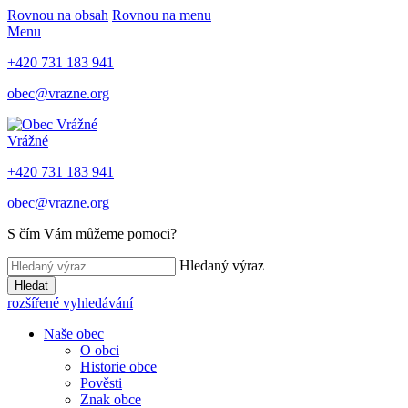
Rovnou na obsah
Rovnou na menu
Menu
+420 731 183 941
obec@vrazne.org
Vrážné
+420 731 183 941
obec@vrazne.org
S čím Vám můžeme pomoci?
Hledaný výraz
Hledat
rozšířené vyhledávání
Naše obec
O obci
Historie obce
Pověsti
Znak obce