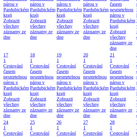
párou v
párou v
párou v
párou v
časem
Pardubickém
Pardubickém
Pardubickém
Pardubickém
nesmrtelnou
kraji
kraji
kraji
kraji
párou v
Zobrazit
Zobrazit
Zobrazit
Zobrazit
Pardubickém
všechny
všechny
všechny
všechny
kraji
záznamy ze
záznamy ze
záznamy ze
záznamy ze
Zobrazit
dne
dne
dne
dne
všechny
záznamy ze
dne
17
18
19
20
21
1
1
1
1
1
Cestování
Cestování
Cestování
Cestování
Cestování
časem
časem
časem
časem
časem
nesmrtelnou
nesmrtelnou
nesmrtelnou
nesmrtelnou
nesmrtelnou
párou v
párou v
párou v
párou v
párou v
Pardubickém
Pardubickém
Pardubickém
Pardubickém
Pardubickém
kraji
kraji
kraji
kraji
kraji
Zobrazit
Zobrazit
Zobrazit
Zobrazit
Zobrazit
všechny
všechny
všechny
všechny
všechny
záznamy ze
záznamy ze
záznamy ze
záznamy ze
záznamy ze
dne
dne
dne
dne
dne
24
25
26
27
28
1
1
1
1
1
Cestování
Cestování
Cestování
Cestování
Cestování