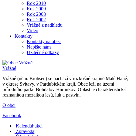
Rok 2010
Rok 2009
Rok 2008
Rok 2002
Vrážné z nadhledu
Video
Kontakty
Kontakty na obec
Napište nám
Užitečné odkazy
Vrážné
Vrážné (něm. Brohsen) se nachází v rozkošné krajině Malé Hané,
v okrese Svitavy, v Pardubickém kraji. Obec leží na území
přírodního parku Bohdalov-Hartinkov. Oblast je charakteristická
rozmanitou mozaikou lesů, luk a pastvin.
O obci
Facebook
Kalendář akcí
Zpravodaj