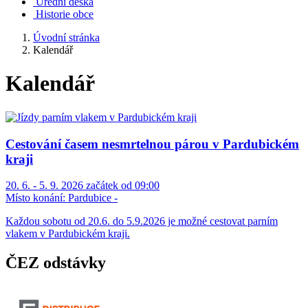
Úřední deska
Historie obce
Úvodní stránka
Kalendář
Kalendář
Cestování časem nesmrtelnou párou v Pardubickém
kraji
20. 6. - 5. 9. 2026 začátek od 09:00
Místo konání:
Pardubice -
Každou sobotu od 20.6. do 5.9.2026 je možné cestovat parním
vlakem v Pardubickém kraji.
ČEZ odstávky