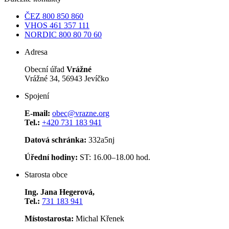
ČEZ
800 850 860
VHOS
461 357 111
NORDIC
800 80 70 60
Adresa
Obecní úřad
Vrážné
Vrážné 34, 56943 Jevíčko
Spojení
E-mail:
obec@vrazne.org
Tel.:
+420 731 183 941
Datová schránka:
332a5nj
Úřední hodiny:
ST: 16.00–18.00 hod.
Starosta obce
Ing. Jana Hegerová,
Tel.:
731 183 941
Místostarosta:
Michal Křenek