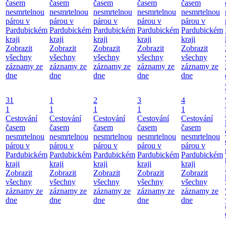
časem
časem
časem
časem
časem
nesmrtelnou
nesmrtelnou
nesmrtelnou
nesmrtelnou
nesmrtelnou
párou v
párou v
párou v
párou v
párou v
Pardubickém
Pardubickém
Pardubickém
Pardubickém
Pardubickém
kraji
kraji
kraji
kraji
kraji
Zobrazit
Zobrazit
Zobrazit
Zobrazit
Zobrazit
všechny
všechny
všechny
všechny
všechny
záznamy ze
záznamy ze
záznamy ze
záznamy ze
záznamy ze
dne
dne
dne
dne
dne
31
1
2
3
4
1
1
1
1
1
Cestování
Cestování
Cestování
Cestování
Cestování
časem
časem
časem
časem
časem
nesmrtelnou
nesmrtelnou
nesmrtelnou
nesmrtelnou
nesmrtelnou
párou v
párou v
párou v
párou v
párou v
Pardubickém
Pardubickém
Pardubickém
Pardubickém
Pardubickém
kraji
kraji
kraji
kraji
kraji
Zobrazit
Zobrazit
Zobrazit
Zobrazit
Zobrazit
všechny
všechny
všechny
všechny
všechny
záznamy ze
záznamy ze
záznamy ze
záznamy ze
záznamy ze
dne
dne
dne
dne
dne