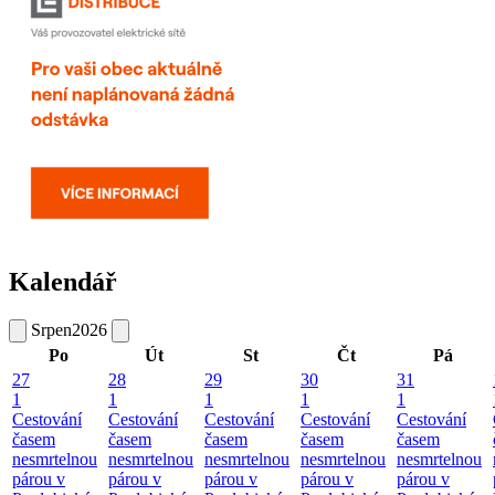
Kalendář
Srpen
2026
Po
Út
St
Čt
Pá
27
28
29
30
31
1
1
1
1
1
Cestování
Cestování
Cestování
Cestování
Cestování
časem
časem
časem
časem
časem
nesmrtelnou
nesmrtelnou
nesmrtelnou
nesmrtelnou
nesmrtelnou
párou v
párou v
párou v
párou v
párou v