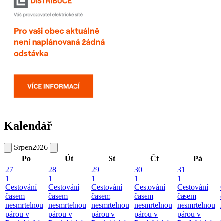
Kalendář
Srpen
2026
Po
Út
St
Čt
Pá
27
28
29
30
31
1
1
1
1
1
Cestování
Cestování
Cestování
Cestování
Cestování
časem
časem
časem
časem
časem
nesmrtelnou
nesmrtelnou
nesmrtelnou
nesmrtelnou
nesmrtelnou
párou v
párou v
párou v
párou v
párou v