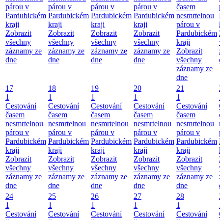
párou v
párou v
párou v
párou v
časem
Pardubickém
Pardubickém
Pardubickém
Pardubickém
nesmrtelnou
kraji
kraji
kraji
kraji
párou v
Zobrazit
Zobrazit
Zobrazit
Zobrazit
Pardubickém
všechny
všechny
všechny
všechny
kraji
záznamy ze
záznamy ze
záznamy ze
záznamy ze
Zobrazit
dne
dne
dne
dne
všechny
záznamy ze
dne
17
18
19
20
21
1
1
1
1
1
Cestování
Cestování
Cestování
Cestování
Cestování
časem
časem
časem
časem
časem
nesmrtelnou
nesmrtelnou
nesmrtelnou
nesmrtelnou
nesmrtelnou
párou v
párou v
párou v
párou v
párou v
Pardubickém
Pardubickém
Pardubickém
Pardubickém
Pardubickém
kraji
kraji
kraji
kraji
kraji
Zobrazit
Zobrazit
Zobrazit
Zobrazit
Zobrazit
všechny
všechny
všechny
všechny
všechny
záznamy ze
záznamy ze
záznamy ze
záznamy ze
záznamy ze
dne
dne
dne
dne
dne
24
25
26
27
28
1
1
1
1
1
Cestování
Cestování
Cestování
Cestování
Cestování