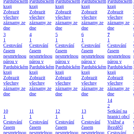
Pardubickém
Pardubickém
Pardubickém
Pardubickém
Pardubickém
kraji
kraji
kraji
kraji
kraji
Zobrazit
Zobrazit
Zobrazit
Zobrazit
Zobrazit
všechny
všechny
všechny
všechny
všechny
záznamy ze
záznamy ze
záznamy ze
záznamy ze
záznamy ze
dne
dne
dne
dne
dne
3
4
5
6
7
1
1
1
1
1
Cestování
Cestování
Cestování
Cestování
Cestování
časem
časem
časem
časem
časem
nesmrtelnou
nesmrtelnou
nesmrtelnou
nesmrtelnou
nesmrtelnou
párou v
párou v
párou v
párou v
párou v
Pardubickém
Pardubickém
Pardubickém
Pardubickém
Pardubickém
kraji
kraji
kraji
kraji
kraji
Zobrazit
Zobrazit
Zobrazit
Zobrazit
Zobrazit
všechny
všechny
všechny
všechny
všechny
záznamy ze
záznamy ze
záznamy ze
záznamy ze
záznamy ze
dne
dne
dne
dne
dne
14
2
10
11
12
13
Setkání na
1
1
1
1
hranici obcí
Cestování
Cestování
Cestování
Cestování
Vrážné a
časem
časem
časem
časem
Bezděčí
nesmrtelnou
nesmrtelnou
nesmrtelnou
nesmrtelnou
Cestování