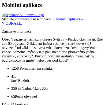
Mobilní aplikace
Sledujte informace z našeho webu v
mobilní aplikaci –
V OBRAZE.
Zajímavé informace
Obec Vrážné
se nachází v okrese Svitavy v Pardubickém kraji. Žije
zde 65 obyvatel. Základem jména vesnice je staré slovo vráž
odvozené od základu slovesa vrhat, které označovalo vyvýšeninu,
kopec. Samotné jméno vsi je pak střední rod přídavného jména
vražný - „kopcovitý“. Původní význam místního jména pak byl
buď „kopcovité místo“ nebo „ves pod kopci“.
1258
První písemná zmínka
4,1
km²
Rozloha
350 m
Nadmořská výška
65
Počet obyvatel
Důležité kontakty