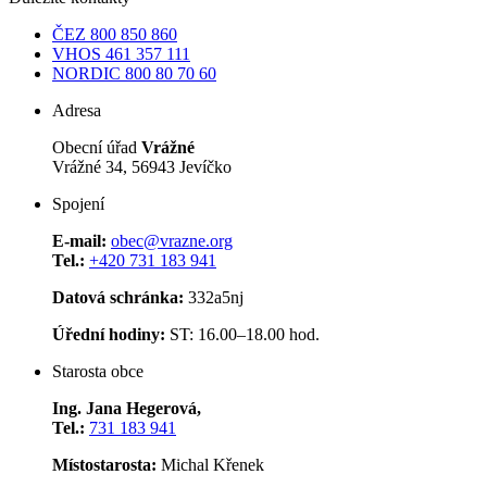
ČEZ
800 850 860
VHOS
461 357 111
NORDIC
800 80 70 60
Adresa
Obecní úřad
Vrážné
Vrážné 34, 56943 Jevíčko
Spojení
E-mail:
obec@vrazne.org
Tel.:
+420 731 183 941
Datová schránka:
332a5nj
Úřední hodiny:
ST: 16.00–18.00 hod.
Starosta obce
Ing. Jana Hegerová,
Tel.:
731 183 941
Místostarosta:
Michal Křenek