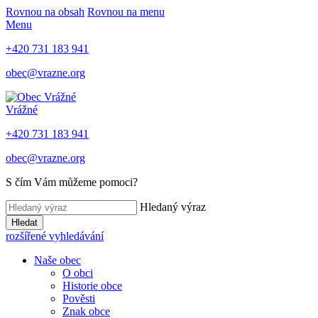
Rovnou na obsah
Rovnou na menu
Menu
+420 731 183 941
obec@vrazne.org
Vrážné
+420 731 183 941
obec@vrazne.org
S čím Vám můžeme pomoci?
Hledaný výraz
Hledat
rozšířené vyhledávání
Naše obec
O obci
Historie obce
Pověsti
Znak obce