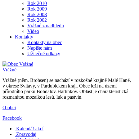
Rok 2010
Rok 2009
Rok 2008
Rok 2002
Vrážné z nadhledu
Video
Kontakty
Kontakty na obec
Napište nám
Užitečné odkazy
Vrážné
Vrážné (něm. Brohsen) se nachází v rozkošné krajině Malé Hané,
v okrese Svitavy, v Pardubickém kraji. Obec leží na území
přírodního parku Bohdalov-Hartinkov. Oblast je charakteristická
rozmanitou mozaikou lesů, luk a pastvin.
O obci
Facebook
Kalendář akcí
Zpravodaj