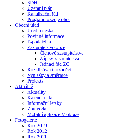
SDH
Územní plán
Kanalizační řád
Program rozvoje obce
Obecní úřad
Úřední deska
Povinné informace
E-podatelna
Zastupitelstvo obce
Členové zastupitelstva
Zápisy zastupitelsva
Jednací řád ZO
Rozklikávací rozpočet
Vyhlášky a směrnice
Projekty
Aktuálně
Aktuality
Kalendář akcí
Informační letáky
Zpravodaj
Mobilní aplikace V obraze
Fotogalerie
Rok 2019
Rok 2012
Rok 2011