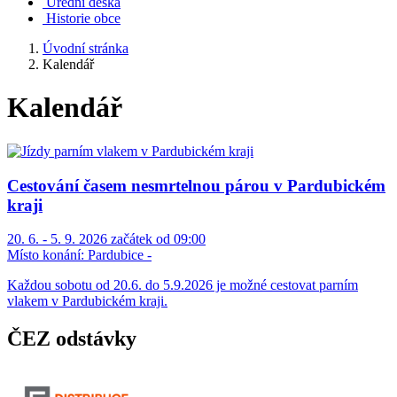
Úřední deska
Historie obce
Úvodní stránka
Kalendář
Kalendář
Cestování časem nesmrtelnou párou v Pardubickém
kraji
20. 6. - 5. 9. 2026 začátek od 09:00
Místo konání:
Pardubice -
Každou sobotu od 20.6. do 5.9.2026 je možné cestovat parním
vlakem v Pardubickém kraji.
ČEZ odstávky