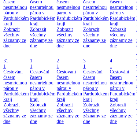
časem
časem
časem
časem
časem
nesmrtelnou
nesmrtelnou
nesmrtelnou
nesmrtelnou
nesmrtelnou
párou v
párou v
párou v
párou v
párou v
Pardubickém
Pardubickém
Pardubickém
Pardubickém
Pardubickém
kraji
kraji
kraji
kraji
kraji
Zobrazit
Zobrazit
Zobrazit
Zobrazit
Zobrazit
všechny
všechny
všechny
všechny
všechny
záznamy ze
záznamy ze
záznamy ze
záznamy ze
záznamy ze
dne
dne
dne
dne
dne
31
1
2
3
4
1
1
1
1
1
Cestování
Cestování
Cestování
Cestování
Cestování
časem
časem
časem
časem
časem
nesmrtelnou
nesmrtelnou
nesmrtelnou
nesmrtelnou
nesmrtelnou
párou v
párou v
párou v
párou v
párou v
Pardubickém
Pardubickém
Pardubickém
Pardubickém
Pardubickém
kraji
kraji
kraji
kraji
kraji
Zobrazit
Zobrazit
Zobrazit
Zobrazit
Zobrazit
všechny
všechny
všechny
všechny
všechny
záznamy ze
záznamy ze
záznamy ze
záznamy ze
záznamy ze
dne
dne
dne
dne
dne