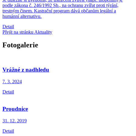
podle zákona č. 246/1992 Sb., na ochranu zvířat proti týrání,
trestným činem. Kastrační program dává občanům legální a
humánní alternativu.
Detail
Přejít na stránku Aktuality
Fotogalerie
Vrážné z nadhledu
7. 3.
2024
Detail
Proudnice
31. 12.
2019
Detail