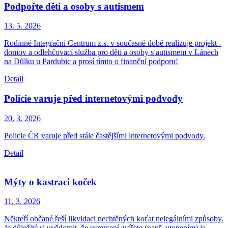
Podpořte děti a osoby s autismem
13. 5.
2026
Rodinné Integrační Centrum z.s. v současné době realizuje projekt -
domov a odlehčovací služba pro děti a osoby s autismem v Lánech
na Důlku u Pardubic a prosí tímto o finanční podporu!
Detail
Policie varuje před internetovými podvody
20. 3.
2026
Policie ČR varuje před stále častějšími internetovými podvody.
Detail
Mýty o kastraci koček
11. 3.
2026
Někteří občané řeší likvidaci nechtěných koťat nelegálními způsoby.
Je důležité si uvědomit, že usmrcení zvířete (např. utopením) je