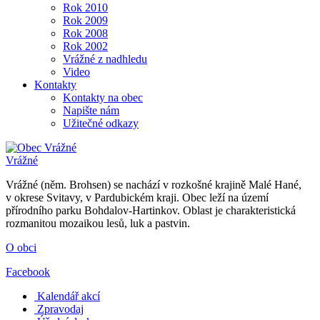
Rok 2010
Rok 2009
Rok 2008
Rok 2002
Vrážné z nadhledu
Video
Kontakty
Kontakty na obec
Napište nám
Užitečné odkazy
Vrážné
Vrážné (něm. Brohsen) se nachází v rozkošné krajině Malé Hané,
v okrese Svitavy, v Pardubickém kraji. Obec leží na území
přírodního parku Bohdalov-Hartinkov. Oblast je charakteristická
rozmanitou mozaikou lesů, luk a pastvin.
O obci
Facebook
Kalendář akcí
Zpravodaj