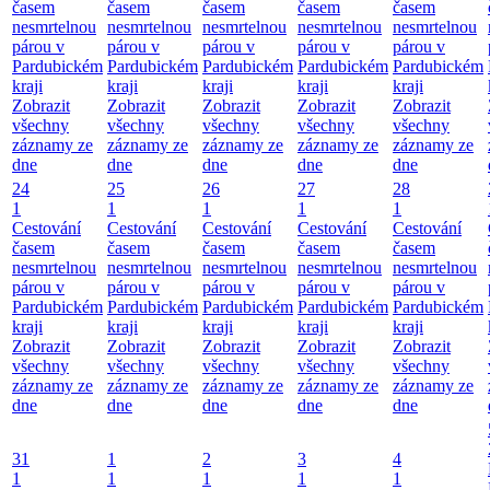
časem
časem
časem
časem
časem
nesmrtelnou
nesmrtelnou
nesmrtelnou
nesmrtelnou
nesmrtelnou
párou v
párou v
párou v
párou v
párou v
Pardubickém
Pardubickém
Pardubickém
Pardubickém
Pardubickém
kraji
kraji
kraji
kraji
kraji
Zobrazit
Zobrazit
Zobrazit
Zobrazit
Zobrazit
všechny
všechny
všechny
všechny
všechny
záznamy ze
záznamy ze
záznamy ze
záznamy ze
záznamy ze
dne
dne
dne
dne
dne
24
25
26
27
28
1
1
1
1
1
Cestování
Cestování
Cestování
Cestování
Cestování
časem
časem
časem
časem
časem
nesmrtelnou
nesmrtelnou
nesmrtelnou
nesmrtelnou
nesmrtelnou
párou v
párou v
párou v
párou v
párou v
Pardubickém
Pardubickém
Pardubickém
Pardubickém
Pardubickém
kraji
kraji
kraji
kraji
kraji
Zobrazit
Zobrazit
Zobrazit
Zobrazit
Zobrazit
všechny
všechny
všechny
všechny
všechny
záznamy ze
záznamy ze
záznamy ze
záznamy ze
záznamy ze
dne
dne
dne
dne
dne
31
1
2
3
4
1
1
1
1
1