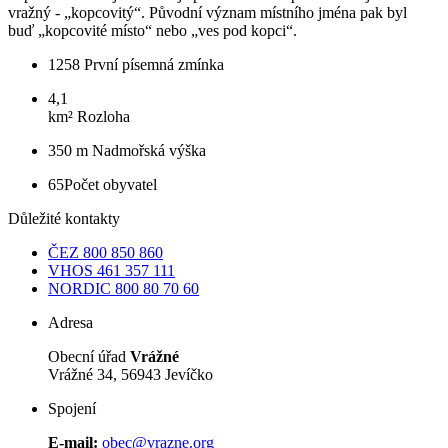
vražný - „kopcovitý“. Původní význam místního jména pak byl
buď „kopcovité místo“ nebo „ves pod kopci“.
1258
První písemná zmínka
4,1
km²
Rozloha
350 m
Nadmořská výška
65
Počet obyvatel
Důležité kontakty
ČEZ
800 850 860
VHOS
461 357 111
NORDIC
800 80 70 60
Adresa
Obecní úřad
Vrážné
Vrážné 34, 56943 Jevíčko
Spojení
E-mail:
obec@vrazne.org