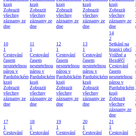
kraji
kraji
kraji
kraji
kraji
Zobrazit
Zobrazit
Zobrazit
Zobrazit
Zobrazit
všechny
všechny
všechny
všechny
všechny
záznamy ze
záznamy ze
záznamy ze
záznamy ze
záznamy ze
dne
dne
dne
dne
dne
14
2
10
11
12
13
Setkání na
1
1
1
1
hranici obcí
Cestování
Cestování
Cestování
Cestování
Vrážné a
časem
časem
časem
časem
Bezděčí
nesmrtelnou
nesmrtelnou
nesmrtelnou
nesmrtelnou
Cestování
párou v
párou v
párou v
párou v
časem
Pardubickém
Pardubickém
Pardubickém
Pardubickém
nesmrtelnou
kraji
kraji
kraji
kraji
párou v
Zobrazit
Zobrazit
Zobrazit
Zobrazit
Pardubickém
všechny
všechny
všechny
všechny
kraji
záznamy ze
záznamy ze
záznamy ze
záznamy ze
Zobrazit
dne
dne
dne
dne
všechny
záznamy ze
dne
17
18
19
20
21
1
1
1
1
1
Cestování
Cestování
Cestování
Cestování
Cestování