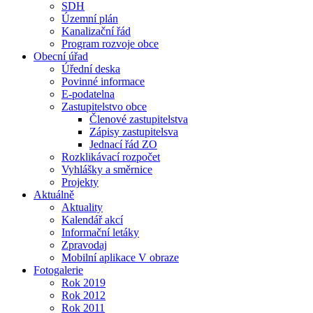
SDH
Územní plán
Kanalizační řád
Program rozvoje obce
Obecní úřad
Úřední deska
Povinné informace
E-podatelna
Zastupitelstvo obce
Členové zastupitelstva
Zápisy zastupitelsva
Jednací řád ZO
Rozklikávací rozpočet
Vyhlášky a směrnice
Projekty
Aktuálně
Aktuality
Kalendář akcí
Informační letáky
Zpravodaj
Mobilní aplikace V obraze
Fotogalerie
Rok 2019
Rok 2012
Rok 2011