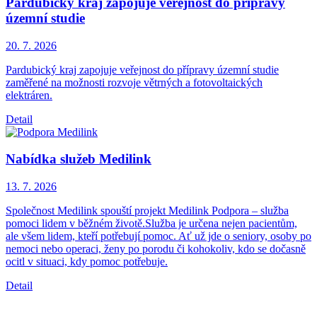
Pardubický kraj zapojuje veřejnost do přípravy
územní studie
20. 7.
2026
Pardubický kraj zapojuje veřejnost do přípravy územní studie
zaměřené na možnosti rozvoje větrných a fotovoltaických
elektráren.
Detail
Nabídka služeb Medilink
13. 7.
2026
Společnost Medilink spouští projekt Medilink Podpora – služba
pomoci lidem v běžném životě.Služba je určena nejen pacientům,
ale všem lidem, kteří potřebují pomoc. Ať už jde o seniory, osoby po
nemoci nebo operaci, ženy po porodu či kohokoliv, kdo se dočasně
ocitl v situaci, kdy pomoc potřebuje.
Detail