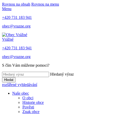
Rovnou na obsah
Rovnou na menu
Menu
+420 731 183 941
obec@vrazne.org
Vrážné
+420 731 183 941
obec@vrazne.org
S čím Vám můžeme pomoci?
Hledaný výraz
Hledat
rozšířené vyhledávání
Naše obec
O obci
Historie obce
Pověsti
Znak obce