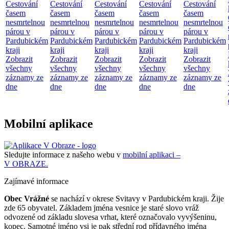
Cestování
Cestování
Cestování
Cestování
Cestování
časem
časem
časem
časem
časem
nesmrtelnou
nesmrtelnou
nesmrtelnou
nesmrtelnou
nesmrtelnou
párou v
párou v
párou v
párou v
párou v
Pardubickém
Pardubickém
Pardubickém
Pardubickém
Pardubickém
kraji
kraji
kraji
kraji
kraji
Zobrazit
Zobrazit
Zobrazit
Zobrazit
Zobrazit
všechny
všechny
všechny
všechny
všechny
záznamy ze
záznamy ze
záznamy ze
záznamy ze
záznamy ze
dne
dne
dne
dne
dne
Mobilní aplikace
Sledujte informace z našeho webu v
mobilní aplikaci –
V OBRAZE.
Zajímavé informace
Obec Vrážné
se nachází v okrese Svitavy v Pardubickém kraji. Žije
zde 65 obyvatel. Základem jména vesnice je staré slovo vráž
odvozené od základu slovesa vrhat, které označovalo vyvýšeninu,
kopec. Samotné jméno vsi je pak střední rod přídavného jména