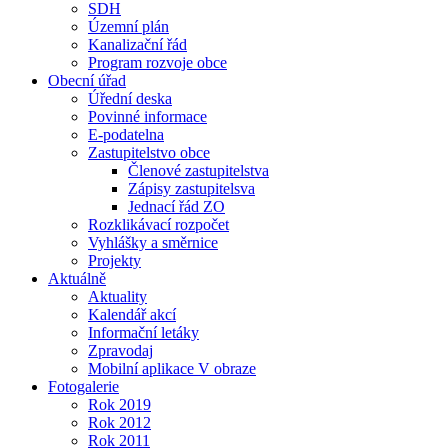
SDH
Územní plán
Kanalizační řád
Program rozvoje obce
Obecní úřad
Úřední deska
Povinné informace
E-podatelna
Zastupitelstvo obce
Členové zastupitelstva
Zápisy zastupitelsva
Jednací řád ZO
Rozklikávací rozpočet
Vyhlášky a směrnice
Projekty
Aktuálně
Aktuality
Kalendář akcí
Informační letáky
Zpravodaj
Mobilní aplikace V obraze
Fotogalerie
Rok 2019
Rok 2012
Rok 2011