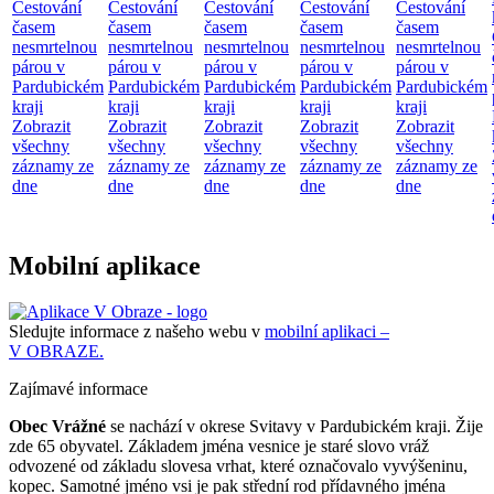
Cestování
Cestování
Cestování
Cestování
Cestování
časem
časem
časem
časem
časem
nesmrtelnou
nesmrtelnou
nesmrtelnou
nesmrtelnou
nesmrtelnou
párou v
párou v
párou v
párou v
párou v
Pardubickém
Pardubickém
Pardubickém
Pardubickém
Pardubickém
kraji
kraji
kraji
kraji
kraji
Zobrazit
Zobrazit
Zobrazit
Zobrazit
Zobrazit
všechny
všechny
všechny
všechny
všechny
záznamy ze
záznamy ze
záznamy ze
záznamy ze
záznamy ze
dne
dne
dne
dne
dne
Mobilní aplikace
Sledujte informace z našeho webu v
mobilní aplikaci –
V OBRAZE.
Zajímavé informace
Obec Vrážné
se nachází v okrese Svitavy v Pardubickém kraji. Žije
zde 65 obyvatel. Základem jména vesnice je staré slovo vráž
odvozené od základu slovesa vrhat, které označovalo vyvýšeninu,
kopec. Samotné jméno vsi je pak střední rod přídavného jména