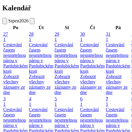
Kalendář
Srpen
2026
Po
Út
St
Čt
Pá
27
28
29
30
31
1
1
1
1
1
Cestování
Cestování
Cestování
Cestování
Cestování
časem
časem
časem
časem
časem
nesmrtelnou
nesmrtelnou
nesmrtelnou
nesmrtelnou
nesmrtelnou
párou v
párou v
párou v
párou v
párou v
Pardubickém
Pardubickém
Pardubickém
Pardubickém
Pardubickém
kraji
kraji
kraji
kraji
kraji
Zobrazit
Zobrazit
Zobrazit
Zobrazit
Zobrazit
všechny
všechny
všechny
všechny
všechny
záznamy ze
záznamy ze
záznamy ze
záznamy ze
záznamy ze
dne
dne
dne
dne
dne
3
4
5
6
7
1
1
1
1
1
Cestování
Cestování
Cestování
Cestování
Cestování
časem
časem
časem
časem
časem
nesmrtelnou
nesmrtelnou
nesmrtelnou
nesmrtelnou
nesmrtelnou
párou v
párou v
párou v
párou v
párou v
Pardubickém
Pardubickém
Pardubickém
Pardubickém
Pardubickém