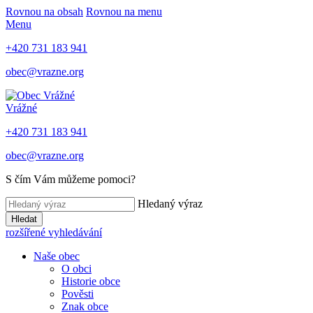
Rovnou na obsah
Rovnou na menu
Menu
+420 731 183 941
obec@vrazne.org
Vrážné
+420 731 183 941
obec@vrazne.org
S čím Vám můžeme pomoci?
Hledaný výraz
Hledat
rozšířené vyhledávání
Naše obec
O obci
Historie obce
Pověsti
Znak obce