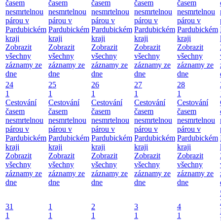
časem
časem
časem
časem
časem
nesmrtelnou
nesmrtelnou
nesmrtelnou
nesmrtelnou
nesmrtelnou
párou v
párou v
párou v
párou v
párou v
Pardubickém
Pardubickém
Pardubickém
Pardubickém
Pardubickém
kraji
kraji
kraji
kraji
kraji
Zobrazit
Zobrazit
Zobrazit
Zobrazit
Zobrazit
všechny
všechny
všechny
všechny
všechny
záznamy ze
záznamy ze
záznamy ze
záznamy ze
záznamy ze
dne
dne
dne
dne
dne
24
25
26
27
28
1
1
1
1
1
Cestování
Cestování
Cestování
Cestování
Cestování
časem
časem
časem
časem
časem
nesmrtelnou
nesmrtelnou
nesmrtelnou
nesmrtelnou
nesmrtelnou
párou v
párou v
párou v
párou v
párou v
Pardubickém
Pardubickém
Pardubickém
Pardubickém
Pardubickém
kraji
kraji
kraji
kraji
kraji
Zobrazit
Zobrazit
Zobrazit
Zobrazit
Zobrazit
všechny
všechny
všechny
všechny
všechny
záznamy ze
záznamy ze
záznamy ze
záznamy ze
záznamy ze
dne
dne
dne
dne
dne
31
1
2
3
4
1
1
1
1
1