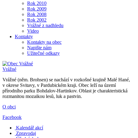
Rok 2010
Rok 2009
Rok 2008
Rok 2002
Vrážné z nadhledu
Video
Kontakty
Kontakty na obec
Napište nám
Užitečné odkazy
Vrážné
Vrážné (něm. Brohsen) se nachází v rozkošné krajině Malé Hané,
v okrese Svitavy, v Pardubickém kraji. Obec leží na území
přírodního parku Bohdalov-Hartinkov. Oblast je charakteristická
rozmanitou mozaikou lesů, luk a pastvin.
O obci
Facebook
Kalendář akcí
Zpravodaj