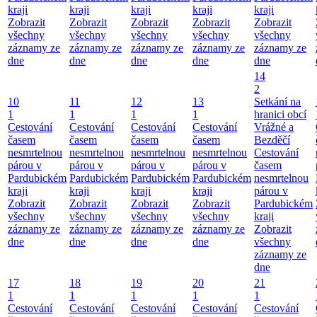
kraji
kraji
kraji
kraji
kraji
Zobrazit
Zobrazit
Zobrazit
Zobrazit
Zobrazit
všechny
všechny
všechny
všechny
všechny
záznamy ze
záznamy ze
záznamy ze
záznamy ze
záznamy ze
dne
dne
dne
dne
dne
14
2
10
11
12
13
Setkání na
1
1
1
1
hranici obcí
Cestování
Cestování
Cestování
Cestování
Vrážné a
časem
časem
časem
časem
Bezděčí
nesmrtelnou
nesmrtelnou
nesmrtelnou
nesmrtelnou
Cestování
párou v
párou v
párou v
párou v
časem
Pardubickém
Pardubickém
Pardubickém
Pardubickém
nesmrtelnou
kraji
kraji
kraji
kraji
párou v
Zobrazit
Zobrazit
Zobrazit
Zobrazit
Pardubickém
všechny
všechny
všechny
všechny
kraji
záznamy ze
záznamy ze
záznamy ze
záznamy ze
Zobrazit
dne
dne
dne
dne
všechny
záznamy ze
dne
17
18
19
20
21
1
1
1
1
1
Cestování
Cestování
Cestování
Cestování
Cestování