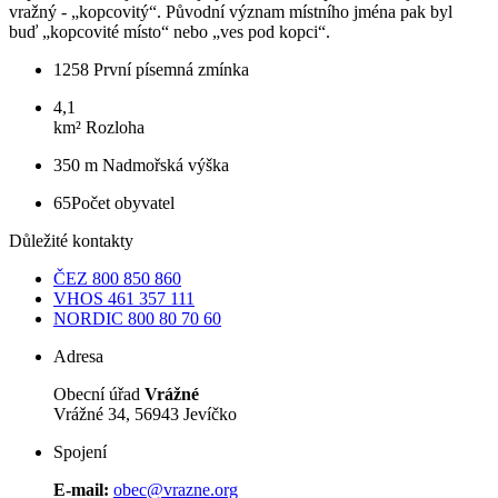
vražný - „kopcovitý“. Původní význam místního jména pak byl
buď „kopcovité místo“ nebo „ves pod kopci“.
1258
První písemná zmínka
4,1
km²
Rozloha
350 m
Nadmořská výška
65
Počet obyvatel
Důležité kontakty
ČEZ
800 850 860
VHOS
461 357 111
NORDIC
800 80 70 60
Adresa
Obecní úřad
Vrážné
Vrážné 34, 56943 Jevíčko
Spojení
E-mail:
obec@vrazne.org