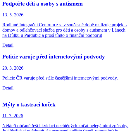
Podpořte děti a osoby s autismem
13. 5.
2026
Rodinné Integrační Centrum z.s. v současné době realizuje projekt -
domov a odlehčovací služba pro děti a osoby s autismem v Lánech
na Důlku u Pardubic a prosí tímto o finanční podporu!
Detail
Policie varuje před internetovými podvody
20. 3.
2026
Policie ČR varuje před stále častějšími internetovými podvody.
Detail
Mýty o kastraci koček
11. 3.
2026
Někteří občané řeší likvidaci nechtěných koťat nelegálními způsoby.
Je důležité si uvědomit, že usmrcení zvířete (např. utopením) je