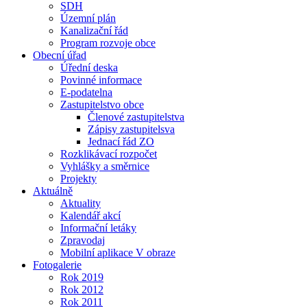
SDH
Územní plán
Kanalizační řád
Program rozvoje obce
Obecní úřad
Úřední deska
Povinné informace
E-podatelna
Zastupitelstvo obce
Členové zastupitelstva
Zápisy zastupitelsva
Jednací řád ZO
Rozklikávací rozpočet
Vyhlášky a směrnice
Projekty
Aktuálně
Aktuality
Kalendář akcí
Informační letáky
Zpravodaj
Mobilní aplikace V obraze
Fotogalerie
Rok 2019
Rok 2012
Rok 2011