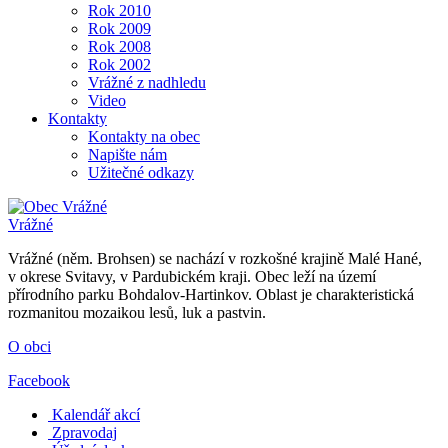
Rok 2010
Rok 2009
Rok 2008
Rok 2002
Vrážné z nadhledu
Video
Kontakty
Kontakty na obec
Napište nám
Užitečné odkazy
Vrážné
Vrážné (něm. Brohsen) se nachází v rozkošné krajině Malé Hané,
v okrese Svitavy, v Pardubickém kraji. Obec leží na území
přírodního parku Bohdalov-Hartinkov. Oblast je charakteristická
rozmanitou mozaikou lesů, luk a pastvin.
O obci
Facebook
Kalendář akcí
Zpravodaj