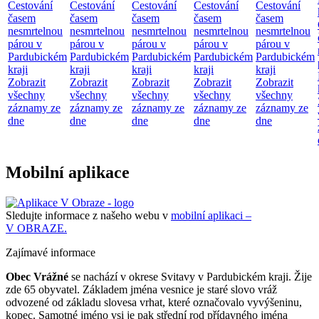
Cestování
Cestování
Cestování
Cestování
Cestování
časem
časem
časem
časem
časem
nesmrtelnou
nesmrtelnou
nesmrtelnou
nesmrtelnou
nesmrtelnou
párou v
párou v
párou v
párou v
párou v
Pardubickém
Pardubickém
Pardubickém
Pardubickém
Pardubickém
kraji
kraji
kraji
kraji
kraji
Zobrazit
Zobrazit
Zobrazit
Zobrazit
Zobrazit
všechny
všechny
všechny
všechny
všechny
záznamy ze
záznamy ze
záznamy ze
záznamy ze
záznamy ze
dne
dne
dne
dne
dne
Mobilní aplikace
Sledujte informace z našeho webu v
mobilní aplikaci –
V OBRAZE.
Zajímavé informace
Obec Vrážné
se nachází v okrese Svitavy v Pardubickém kraji. Žije
zde 65 obyvatel. Základem jména vesnice je staré slovo vráž
odvozené od základu slovesa vrhat, které označovalo vyvýšeninu,
kopec. Samotné jméno vsi je pak střední rod přídavného jména