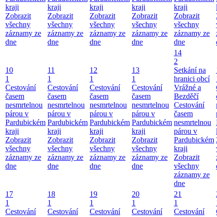
kraji
kraji
kraji
kraji
kraji
Zobrazit
Zobrazit
Zobrazit
Zobrazit
Zobrazit
všechny
všechny
všechny
všechny
všechny
záznamy ze
záznamy ze
záznamy ze
záznamy ze
záznamy ze
dne
dne
dne
dne
dne
14
2
10
11
12
13
Setkání na
1
1
1
1
hranici obcí
Cestování
Cestování
Cestování
Cestování
Vrážné a
časem
časem
časem
časem
Bezděčí
nesmrtelnou
nesmrtelnou
nesmrtelnou
nesmrtelnou
Cestování
párou v
párou v
párou v
párou v
časem
Pardubickém
Pardubickém
Pardubickém
Pardubickém
nesmrtelnou
kraji
kraji
kraji
kraji
párou v
Zobrazit
Zobrazit
Zobrazit
Zobrazit
Pardubickém
všechny
všechny
všechny
všechny
kraji
záznamy ze
záznamy ze
záznamy ze
záznamy ze
Zobrazit
dne
dne
dne
dne
všechny
záznamy ze
dne
17
18
19
20
21
1
1
1
1
1
Cestování
Cestování
Cestování
Cestování
Cestování