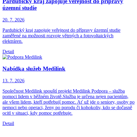
Pardubický kraj zapojuje veřejnost do přípravy
územní studie
20. 7.
2026
Pardubický kraj zapojuje veřejnost do přípravy územní studie
zaměřené na možnosti rozvoje větrných a fotovoltaických
elektráren.
Detail
Nabídka služeb Medilink
13. 7.
2026
Společnost Medilink spouští projekt Medilink Podpora – služba
pomoci lidem v běžném životě.Služba je určena nejen pacientům,
ale všem lidem, kteří potřebují pomoc. Ať už jde o seniory, osoby po
nemoci nebo operaci, ženy po porodu či kohokoliv, kdo se dočasně
ocitl v situaci, kdy pomoc potřebuje.
Detail