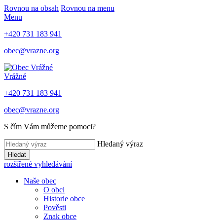
Rovnou na obsah
Rovnou na menu
Menu
+420 731 183 941
obec@vrazne.org
Vrážné
+420 731 183 941
obec@vrazne.org
S čím Vám můžeme pomoci?
Hledaný výraz
Hledat
rozšířené vyhledávání
Naše obec
O obci
Historie obce
Pověsti
Znak obce