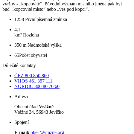
vražný - „kopcovitý“. Původní význam místního jména pak byl
buď „kopcovité místo“ nebo „ves pod kopci“.
1258
První písemná zmínka
4,1
km²
Rozloha
350 m
Nadmořská výška
65
Počet obyvatel
Důležité kontakty
ČEZ
800 850 860
VHOS
461 357 111
NORDIC
800 80 70 60
Adresa
Obecní úřad
Vrážné
Vrážné 34, 56943 Jevíčko
Spojení
E-mail:
obec@vrazne.org