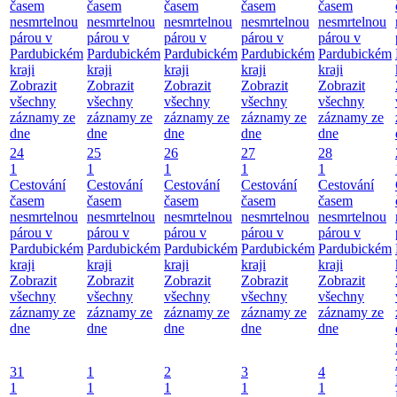
časem
časem
časem
časem
časem
nesmrtelnou
nesmrtelnou
nesmrtelnou
nesmrtelnou
nesmrtelnou
párou v
párou v
párou v
párou v
párou v
Pardubickém
Pardubickém
Pardubickém
Pardubickém
Pardubickém
kraji
kraji
kraji
kraji
kraji
Zobrazit
Zobrazit
Zobrazit
Zobrazit
Zobrazit
všechny
všechny
všechny
všechny
všechny
záznamy ze
záznamy ze
záznamy ze
záznamy ze
záznamy ze
dne
dne
dne
dne
dne
24
25
26
27
28
1
1
1
1
1
Cestování
Cestování
Cestování
Cestování
Cestování
časem
časem
časem
časem
časem
nesmrtelnou
nesmrtelnou
nesmrtelnou
nesmrtelnou
nesmrtelnou
párou v
párou v
párou v
párou v
párou v
Pardubickém
Pardubickém
Pardubickém
Pardubickém
Pardubickém
kraji
kraji
kraji
kraji
kraji
Zobrazit
Zobrazit
Zobrazit
Zobrazit
Zobrazit
všechny
všechny
všechny
všechny
všechny
záznamy ze
záznamy ze
záznamy ze
záznamy ze
záznamy ze
dne
dne
dne
dne
dne
31
1
2
3
4
1
1
1
1
1