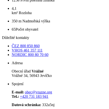
1258
První písemná zmínka
4,1
km²
Rozloha
350 m
Nadmořská výška
65
Počet obyvatel
Důležité kontakty
ČEZ
800 850 860
VHOS
461 357 111
NORDIC
800 80 70 60
Adresa
Obecní úřad
Vrážné
Vrážné 34, 56943 Jevíčko
Spojení
E-mail:
obec@vrazne.org
Tel.:
+420 731 183 941
Datová schránka:
332a5nj