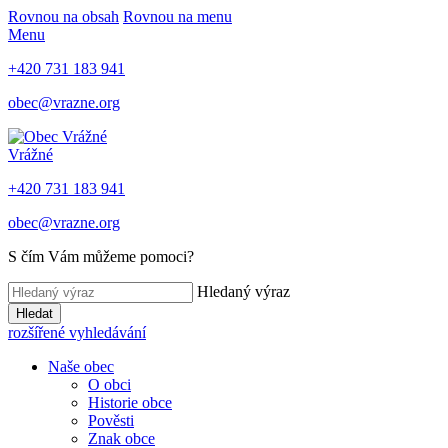
Rovnou na obsah
Rovnou na menu
Menu
+420 731 183 941
obec@vrazne.org
Vrážné
+420 731 183 941
obec@vrazne.org
S čím Vám můžeme pomoci?
Hledaný výraz
Hledat
rozšířené vyhledávání
Naše obec
O obci
Historie obce
Pověsti
Znak obce