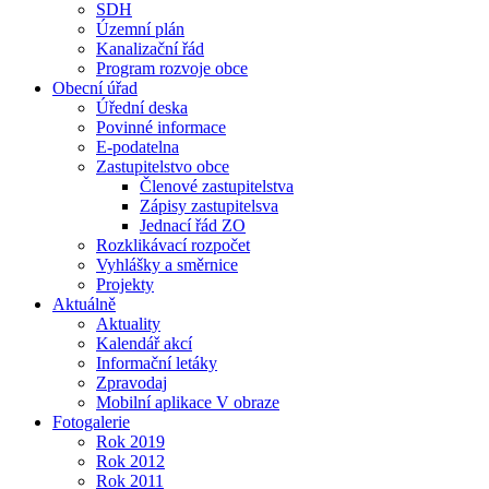
SDH
Územní plán
Kanalizační řád
Program rozvoje obce
Obecní úřad
Úřední deska
Povinné informace
E-podatelna
Zastupitelstvo obce
Členové zastupitelstva
Zápisy zastupitelsva
Jednací řád ZO
Rozklikávací rozpočet
Vyhlášky a směrnice
Projekty
Aktuálně
Aktuality
Kalendář akcí
Informační letáky
Zpravodaj
Mobilní aplikace V obraze
Fotogalerie
Rok 2019
Rok 2012
Rok 2011