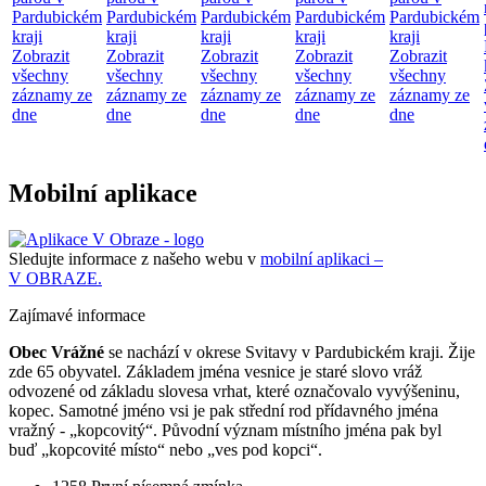
Pardubickém
Pardubickém
Pardubickém
Pardubickém
Pardubickém
kraji
kraji
kraji
kraji
kraji
Zobrazit
Zobrazit
Zobrazit
Zobrazit
Zobrazit
všechny
všechny
všechny
všechny
všechny
záznamy ze
záznamy ze
záznamy ze
záznamy ze
záznamy ze
dne
dne
dne
dne
dne
Mobilní aplikace
Sledujte informace z našeho webu v
mobilní aplikaci –
V OBRAZE.
Zajímavé informace
Obec Vrážné
se nachází v okrese Svitavy v Pardubickém kraji. Žije
zde 65 obyvatel. Základem jména vesnice je staré slovo vráž
odvozené od základu slovesa vrhat, které označovalo vyvýšeninu,
kopec. Samotné jméno vsi je pak střední rod přídavného jména
vražný - „kopcovitý“. Původní význam místního jména pak byl
buď „kopcovité místo“ nebo „ves pod kopci“.