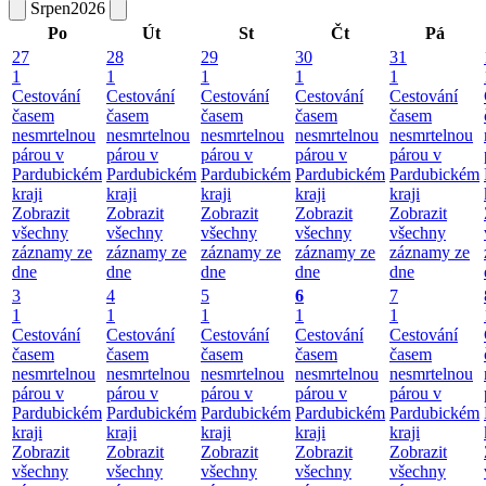
Srpen
2026
Po
Út
St
Čt
Pá
27
28
29
30
31
1
1
1
1
1
Cestování
Cestování
Cestování
Cestování
Cestování
časem
časem
časem
časem
časem
nesmrtelnou
nesmrtelnou
nesmrtelnou
nesmrtelnou
nesmrtelnou
párou v
párou v
párou v
párou v
párou v
Pardubickém
Pardubickém
Pardubickém
Pardubickém
Pardubickém
kraji
kraji
kraji
kraji
kraji
Zobrazit
Zobrazit
Zobrazit
Zobrazit
Zobrazit
všechny
všechny
všechny
všechny
všechny
záznamy ze
záznamy ze
záznamy ze
záznamy ze
záznamy ze
dne
dne
dne
dne
dne
3
4
5
6
7
1
1
1
1
1
Cestování
Cestování
Cestování
Cestování
Cestování
časem
časem
časem
časem
časem
nesmrtelnou
nesmrtelnou
nesmrtelnou
nesmrtelnou
nesmrtelnou
párou v
párou v
párou v
párou v
párou v
Pardubickém
Pardubickém
Pardubickém
Pardubickém
Pardubickém
kraji
kraji
kraji
kraji
kraji
Zobrazit
Zobrazit
Zobrazit
Zobrazit
Zobrazit
všechny
všechny
všechny
všechny
všechny