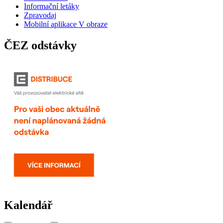
Informační letáky
Zpravodaj
Mobilní aplikace V obraze
ČEZ odstávky
Kalendář