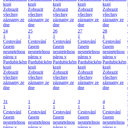
kraji
kraji
kraji
kraji
kraji
Zobrazit
Zobrazit
Zobrazit
Zobrazit
Zobrazit
všechny
všechny
všechny
všechny
všechny
záznamy ze
záznamy ze
záznamy ze
záznamy ze
záznamy ze
dne
dne
dne
dne
dne
24
25
26
27
28
1
1
1
1
1
Cestování
Cestování
Cestování
Cestování
Cestování
časem
časem
časem
časem
časem
nesmrtelnou
nesmrtelnou
nesmrtelnou
nesmrtelnou
nesmrtelnou
párou v
párou v
párou v
párou v
párou v
Pardubickém
Pardubickém
Pardubickém
Pardubickém
Pardubickém
kraji
kraji
kraji
kraji
kraji
Zobrazit
Zobrazit
Zobrazit
Zobrazit
Zobrazit
všechny
všechny
všechny
všechny
všechny
záznamy ze
záznamy ze
záznamy ze
záznamy ze
záznamy ze
dne
dne
dne
dne
dne
31
1
2
3
4
1
1
1
1
1
Cestování
Cestování
Cestování
Cestování
Cestování
časem
časem
časem
časem
časem
nesmrtelnou
nesmrtelnou
nesmrtelnou
nesmrtelnou
nesmrtelnou
párou v
párou v
párou v
párou v
párou v