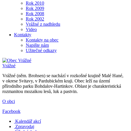
Rok 2010
Rok 2009
Rok 2008
Rok 2002
Vrážné z nadhledu
Video
Kontakty
Kontakty na obec
Napište nám
Užitečné odkazy
Vrážné
Vrážné (něm. Brohsen) se nachází v rozkošné krajině Malé Hané,
v okrese Svitavy, v Pardubickém kraji. Obec leží na území
přírodního parku Bohdalov-Hartinkov. Oblast je charakteristická
rozmanitou mozaikou lesů, luk a pastvin.
O obci
Facebook
Kalendář akcí
Zpravodaj