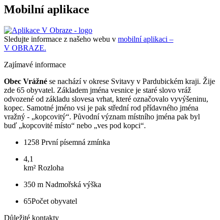
Mobilní aplikace
Sledujte informace z našeho webu v
mobilní aplikaci –
V OBRAZE.
Zajímavé informace
Obec Vrážné
se nachází v okrese Svitavy v Pardubickém kraji. Žije
zde 65 obyvatel. Základem jména vesnice je staré slovo vráž
odvozené od základu slovesa vrhat, které označovalo vyvýšeninu,
kopec. Samotné jméno vsi je pak střední rod přídavného jména
vražný - „kopcovitý“. Původní význam místního jména pak byl
buď „kopcovité místo“ nebo „ves pod kopci“.
1258
První písemná zmínka
4,1
km²
Rozloha
350 m
Nadmořská výška
65
Počet obyvatel
Důležité kontakty