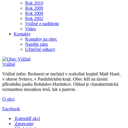
Rok 2010
Rok 2009
Rok 2008
Rok 2002
Vrážné z nadhledu
Video
Kontakty
Kontakty na obec
Napište nám
Užitečné odkazy
Vrážné
Vrážné (něm. Brohsen) se nachází v rozkošné krajině Malé Hané,
v okrese Svitavy, v Pardubickém kraji. Obec leží na území
přírodního parku Bohdalov-Hartinkov. Oblast je charakteristická
rozmanitou mozaikou lesů, luk a pastvin.
O obci
Facebook
Kalendář akcí
Zpravodaj