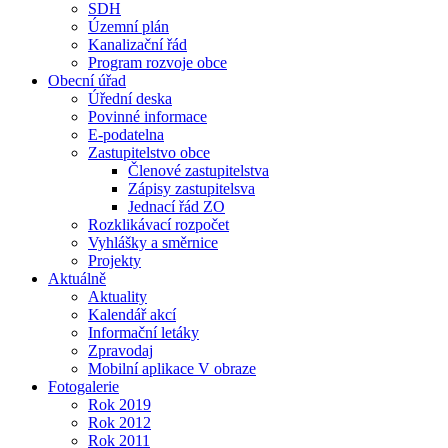
SDH
Územní plán
Kanalizační řád
Program rozvoje obce
Obecní úřad
Úřední deska
Povinné informace
E-podatelna
Zastupitelstvo obce
Členové zastupitelstva
Zápisy zastupitelsva
Jednací řád ZO
Rozklikávací rozpočet
Vyhlášky a směrnice
Projekty
Aktuálně
Aktuality
Kalendář akcí
Informační letáky
Zpravodaj
Mobilní aplikace V obraze
Fotogalerie
Rok 2019
Rok 2012
Rok 2011