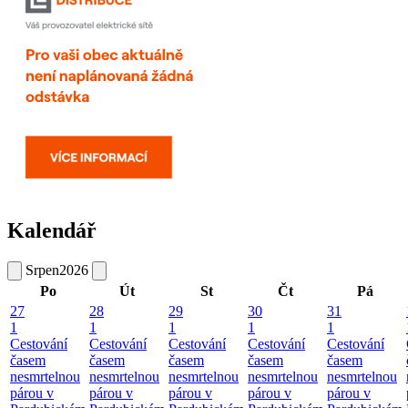
Kalendář
Srpen
2026
Po
Út
St
Čt
Pá
27
28
29
30
31
1
1
1
1
1
Cestování
Cestování
Cestování
Cestování
Cestování
časem
časem
časem
časem
časem
nesmrtelnou
nesmrtelnou
nesmrtelnou
nesmrtelnou
nesmrtelnou
párou v
párou v
párou v
párou v
párou v