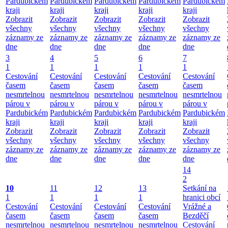
Pardubickém
Pardubickém
Pardubickém
Pardubickém
Pardubickém
kraji
kraji
kraji
kraji
kraji
Zobrazit
Zobrazit
Zobrazit
Zobrazit
Zobrazit
všechny
všechny
všechny
všechny
všechny
záznamy ze
záznamy ze
záznamy ze
záznamy ze
záznamy ze
dne
dne
dne
dne
dne
3
4
5
6
7
1
1
1
1
1
Cestování
Cestování
Cestování
Cestování
Cestování
časem
časem
časem
časem
časem
nesmrtelnou
nesmrtelnou
nesmrtelnou
nesmrtelnou
nesmrtelnou
párou v
párou v
párou v
párou v
párou v
Pardubickém
Pardubickém
Pardubickém
Pardubickém
Pardubickém
kraji
kraji
kraji
kraji
kraji
Zobrazit
Zobrazit
Zobrazit
Zobrazit
Zobrazit
všechny
všechny
všechny
všechny
všechny
záznamy ze
záznamy ze
záznamy ze
záznamy ze
záznamy ze
dne
dne
dne
dne
dne
14
2
10
11
12
13
Setkání na
1
1
1
1
hranici obcí
Cestování
Cestování
Cestování
Cestování
Vrážné a
časem
časem
časem
časem
Bezděčí
nesmrtelnou
nesmrtelnou
nesmrtelnou
nesmrtelnou
Cestování