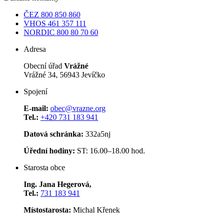
ČEZ
800 850 860
VHOS
461 357 111
NORDIC
800 80 70 60
Adresa
Obecní úřad
Vrážné
Vrážné 34, 56943 Jevíčko
Spojení
E-mail:
obec@vrazne.org
Tel.:
+420 731 183 941
Datová schránka:
332a5nj
Úřední hodiny:
ST: 16.00–18.00 hod.
Starosta obce
Ing. Jana Hegerová,
Tel.:
731 183 941
Místostarosta:
Michal Křenek