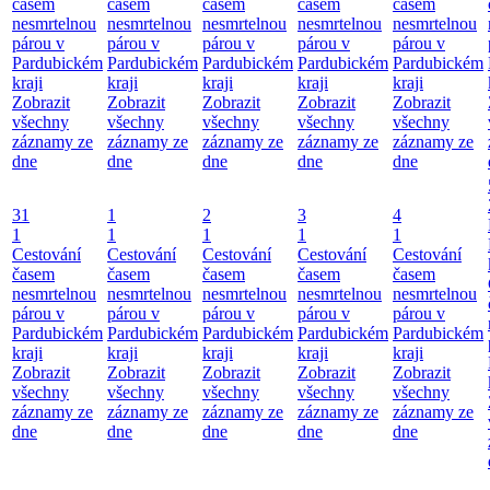
časem
časem
časem
časem
časem
nesmrtelnou
nesmrtelnou
nesmrtelnou
nesmrtelnou
nesmrtelnou
párou v
párou v
párou v
párou v
párou v
Pardubickém
Pardubickém
Pardubickém
Pardubickém
Pardubickém
kraji
kraji
kraji
kraji
kraji
Zobrazit
Zobrazit
Zobrazit
Zobrazit
Zobrazit
všechny
všechny
všechny
všechny
všechny
záznamy ze
záznamy ze
záznamy ze
záznamy ze
záznamy ze
dne
dne
dne
dne
dne
31
1
2
3
4
1
1
1
1
1
Cestování
Cestování
Cestování
Cestování
Cestování
časem
časem
časem
časem
časem
nesmrtelnou
nesmrtelnou
nesmrtelnou
nesmrtelnou
nesmrtelnou
párou v
párou v
párou v
párou v
párou v
Pardubickém
Pardubickém
Pardubickém
Pardubickém
Pardubickém
kraji
kraji
kraji
kraji
kraji
Zobrazit
Zobrazit
Zobrazit
Zobrazit
Zobrazit
všechny
všechny
všechny
všechny
všechny
záznamy ze
záznamy ze
záznamy ze
záznamy ze
záznamy ze
dne
dne
dne
dne
dne