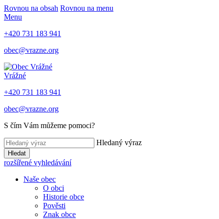
Rovnou na obsah
Rovnou na menu
Menu
+420 731 183 941
obec@vrazne.org
Vrážné
+420 731 183 941
obec@vrazne.org
S čím Vám můžeme pomoci?
Hledaný výraz
Hledat
rozšířené vyhledávání
Naše obec
O obci
Historie obce
Pověsti
Znak obce